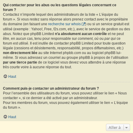
Qui contacter pour les abus ou les questions légales concernant ce
forum ?
Contactez n’importe lequel des administrateurs de la liste « L’équipe du
forum ». Si vous restez sans réponse alors prenez contact avec le propriétaire
du domaine (en faisant une
recherche sur whois
) ou si un service gratuit est
utilisé (exemple : Yahoo!, Free, f2s.com, etc.), avec le service de gestion ou des
abus. Notez que phpBB Limited
n’a absolument aucun contrôle
et ne peut
être, en aucun cas, tenu pour responsable sur
comment
,
où
ou
par qui
ce
forum est utilisé. Il est inutile de contacter phpBB Limited pour toute question
légale (cessions et désistements, responsabilité, propos diffamatoires, etc.)
non directement liée
au site Internet phpbb.com ou au logiciel phpBB lui-
même. Si vous adressez un courriel au groupe phpBB à propos de l’utilisation
par une tierce partie
de ce logiciel vous devez vous attendre à une réponse
très courte voire à aucune réponse du tout.
Haut
Comment puis-je contacter un administrateur du forum ?
Pour l’ensemble des utilisateurs du forum, vous pouvez utiliser le lien « Nous
contacter », si ce dernier a été activé par un administrateur.
Pour les membres du forum, vous pouvez également utiliser le lien « L’équipe
du forum ».
Haut
Aller à