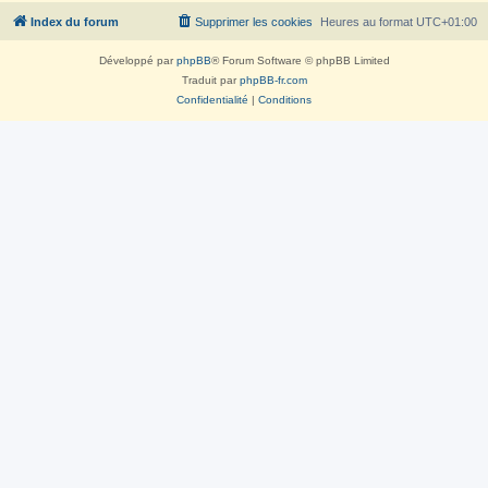
Index du forum
Supprimer les cookies
Heures au format
UTC+01:00
Développé par
phpBB
® Forum Software © phpBB Limited
Traduit par
phpBB-fr.com
Confidentialité
|
Conditions