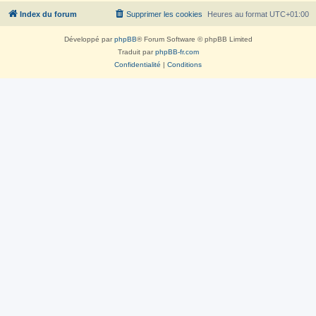
Index du forum
Supprimer les cookies
Heures au format
UTC+01:00
Développé par
phpBB
® Forum Software © phpBB Limited
Traduit par
phpBB-fr.com
Confidentialité
|
Conditions