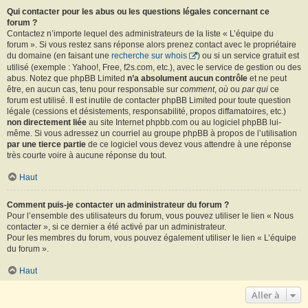
Qui contacter pour les abus ou les questions légales concernant ce
forum ?
Contactez n’importe lequel des administrateurs de la liste « L’équipe du
forum ». Si vous restez sans réponse alors prenez contact avec le propriétaire
du domaine (en faisant une
recherche sur whois
) ou si un service gratuit est
utilisé (exemple : Yahoo!, Free, f2s.com, etc.), avec le service de gestion ou des
abus. Notez que phpBB Limited
n’a absolument aucun contrôle
et ne peut
être, en aucun cas, tenu pour responsable sur
comment
,
où
ou
par qui
ce
forum est utilisé. Il est inutile de contacter phpBB Limited pour toute question
légale (cessions et désistements, responsabilité, propos diffamatoires, etc.)
non directement liée
au site Internet phpbb.com ou au logiciel phpBB lui-
même. Si vous adressez un courriel au groupe phpBB à propos de l’utilisation
par une tierce partie
de ce logiciel vous devez vous attendre à une réponse
très courte voire à aucune réponse du tout.
Haut
Comment puis-je contacter un administrateur du forum ?
Pour l’ensemble des utilisateurs du forum, vous pouvez utiliser le lien « Nous
contacter », si ce dernier a été activé par un administrateur.
Pour les membres du forum, vous pouvez également utiliser le lien « L’équipe
du forum ».
Haut
Aller à