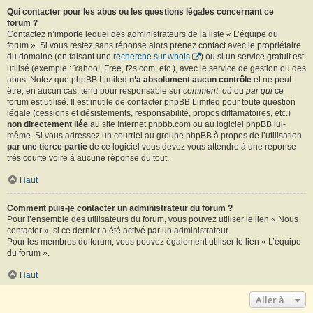
Qui contacter pour les abus ou les questions légales concernant ce
forum ?
Contactez n’importe lequel des administrateurs de la liste « L’équipe du
forum ». Si vous restez sans réponse alors prenez contact avec le propriétaire
du domaine (en faisant une
recherche sur whois
) ou si un service gratuit est
utilisé (exemple : Yahoo!, Free, f2s.com, etc.), avec le service de gestion ou des
abus. Notez que phpBB Limited
n’a absolument aucun contrôle
et ne peut
être, en aucun cas, tenu pour responsable sur
comment
,
où
ou
par qui
ce
forum est utilisé. Il est inutile de contacter phpBB Limited pour toute question
légale (cessions et désistements, responsabilité, propos diffamatoires, etc.)
non directement liée
au site Internet phpbb.com ou au logiciel phpBB lui-
même. Si vous adressez un courriel au groupe phpBB à propos de l’utilisation
par une tierce partie
de ce logiciel vous devez vous attendre à une réponse
très courte voire à aucune réponse du tout.
Haut
Comment puis-je contacter un administrateur du forum ?
Pour l’ensemble des utilisateurs du forum, vous pouvez utiliser le lien « Nous
contacter », si ce dernier a été activé par un administrateur.
Pour les membres du forum, vous pouvez également utiliser le lien « L’équipe
du forum ».
Haut
Aller à