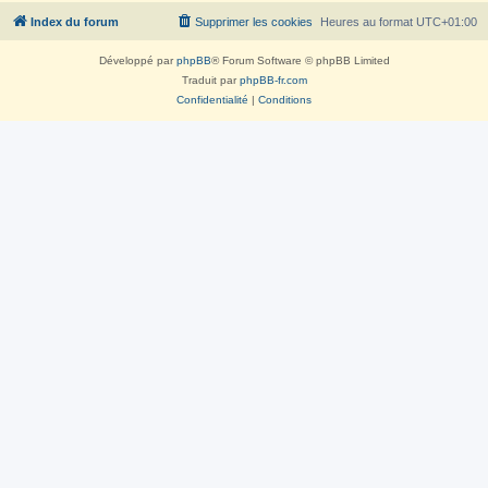
Index du forum
Supprimer les cookies
Heures au format
UTC+01:00
Développé par
phpBB
® Forum Software © phpBB Limited
Traduit par
phpBB-fr.com
Confidentialité
|
Conditions