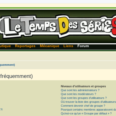
utique
Reportages
Mécanique
Liens
Forum
réquemment)
s fréquemment)
Niveaux d’utilisateurs et groupes
Que sont les administrateurs ?
Que sont les modérateurs ?
Que sont les groupes d’utilisateurs ?
Où trouver la liste des groupes d’utilisateur
Comment devenir chef de groupe ?
 ?!
Pourquoi certains membres apparaissent dan
Qu’est-ce qu’un « Groupe par défaut » ?