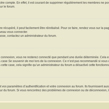
votre compte. En effet, il est courant de supprimer régulièrement les membres ne pos
ur le forum.
 récupéré, il peut facilement être réinitialisé. Pour ce faire, rendez vous sur la p
uveau vous connecter.
passe, contactez un administrateur du forum.
e connexion, vous ne resterez connecté que pendant une durée déterminée. Cela em
la case
Se souvenir de moi
lors de la connexion. Ce n’est pas recommandé si vous u
s cette case, cela signifie qu’un administrateur du forum a désactivé cette fonctionna
os paramètres d’authentification et votre connexion au forum. Ils fournissent aussi
teur du forum. Si vous rencontrez des problèmes de connexion ou de déconnexion, l