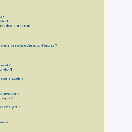
?
s !
bles !
n membre de ce forum !
ateurs de ma liste d’amis ou d’ignorés ?
sultat ?
anche ?!
ages et sujets ?
a surveillance ?
 sujets ?
es de sujets ?
orum ?