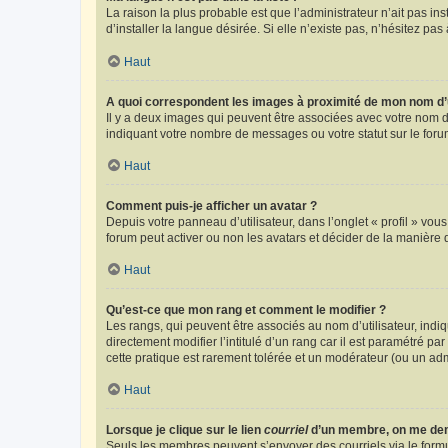
La raison la plus probable est que l’administrateur n’ait pas 
d’installer la langue désirée. Si elle n’existe pas, n’hésitez pa
Haut
A quoi correspondent les images à proximité de mon nom d’u
Il y a deux images qui peuvent être associées avec votre nom d’
indiquant votre nombre de messages ou votre statut sur le fo
Haut
Comment puis-je afficher un avatar ?
Depuis votre panneau d’utilisateur, dans l’onglet « profil » vou
forum peut activer ou non les avatars et décider de la manière d
Haut
Qu’est-ce que mon rang et comment le modifier ?
Les rangs, qui peuvent être associés au nom d’utilisateur, ind
directement modifier l’intitulé d’un rang car il est paramétré p
cette pratique est rarement tolérée et un modérateur (ou un ad
Haut
Lorsque je clique sur le lien
courriel
d’un membre, on me de
Seuls les membres peuvent s’envoyer des courriels via le formulai