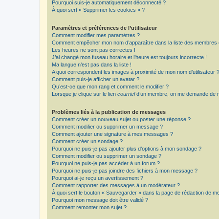
Pourquoi suis-je automatiquement déconnecté ?
À quoi sert « Supprimer les cookies » ?
Paramètres et préférences de l’utilisateur
Comment modifier mes paramètres ?
Comment empêcher mon nom d’apparaître dans la liste des membres
Les heures ne sont pas correctes !
J’ai changé mon fuseau horaire et l’heure est toujours incorrecte !
Ma langue n’est pas dans la liste !
A quoi correspondent les images à proximité de mon nom d’utilisateur 
Comment puis-je afficher un avatar ?
Qu’est-ce que mon rang et comment le modifier ?
Lorsque je clique sur le lien
courriel
d’un membre, on me demande de m
Problèmes liés à la publication de messages
Comment créer un nouveau sujet ou poster une réponse ?
Comment modifier ou supprimer un message ?
Comment ajouter une signature à mes messages ?
Comment créer un sondage ?
Pourquoi ne puis-je pas ajouter plus d’options à mon sondage ?
Comment modifier ou supprimer un sondage ?
Pourquoi ne puis-je pas accéder à un forum ?
Pourquoi ne puis-je pas joindre des fichiers à mon message ?
Pourquoi ai-je reçu un avertissement ?
Comment rapporter des messages à un modérateur ?
À quoi sert le bouton « Sauvegarder » dans la page de rédaction de 
Pourquoi mon message doit être validé ?
Comment remonter mon sujet ?