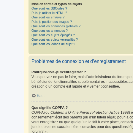
Mise en forme et types de sujets
Que sont les BBCodes ?
Puis-je utiliser le HTML ?
Que sont les smileys ?
Puis-je publier des images ?
Que sont les annonces globales ?
Que sont les annonces ?
Que sont les sujets épinglés ?
Que sont les sujets verrouillés ?
Que sont les icônes de sujet ?
Problèmes de connexion et d’enregistrement
Pourquoi dois-je m’enregistrer ?
Vous pouvez ne pas le faire, mais l’administrateur du forum peu
bénéficier de fonctionnalités supplémentaires inaccessibles au
création d’un compte est rapide et vivement conseillée.
Haut
Que signifie COPPA ?
COPPA (ou
Children’s Online Privacy Protection Act
de 1998) es
consentement écrit des parents (ou d’un tuteur légal) pour la c
vous enregistrez ou que quelqu’un le fait à votre place, contac
juridiques et ne sauraient être contactés pour des questions lé
forum ? ».