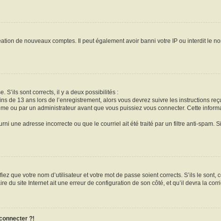
réation de nouveaux comptes. Il peut également avoir banni votre IP ou interdit le no
 S’ils sont corrects, il y a deux possibilités :
ins de 13 ans lors de l’enregistrement, alors vous devrez suivre les instructions r
me ou par un administrateur avant que vous puissiez vous connecter. Cette informat
rni une adresse incorrecte ou que le courriel ait été traité par un filtre anti-spam. S
iez que votre nom d’utilisateur et votre mot de passe soient corrects. S’ils le sont,
e du site Internet ait une erreur de configuration de son côté, et qu’il devra la corri
 connecter ?!