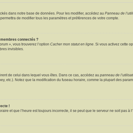
ockés dans notre base de données. Pour les modifier, accédez au
Panneau de l’util
 permettra de modifier tous les paramètres et préférences de votre compte.
s membres connectés ?
forum », vous trouverez l’option
Cacher mon statut en ligne
. Si vous activez cette o
es invisibles.
ifférent de celui dans lequel vous êtes. Dans ce cas, accédez au
panneau de l’utilisa
ney, etc.). Notez que la modification du fuseau horaire, comme la plupart des para
ecte !
aire et que l’heure est toujours incorrecte, il se peut que le serveur ne soit pas à