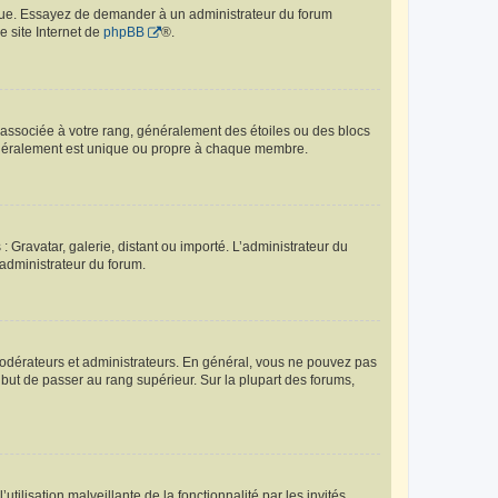
angue. Essayez de demander à un administrateur du forum
e site Internet de
phpBB
®.
e associée à votre rang, généralement des étoiles ou des blocs
généralement est unique ou propre à chaque membre.
: Gravatar, galerie, distant ou importé. L’administrateur du
 administrateur du forum.
modérateurs et administrateurs. En général, vous ne pouvez pas
l but de passer au rang supérieur. Sur la plupart des forums,
tilisation malveillante de la fonctionnalité par les invités.