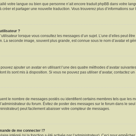
installé votre langue ou bien que personne n’ait encore traduit phpBB dans votre l
s à créer et partager une nouvelle traduction. Vous trouverez plus d’informations sur l
tilisateur ?
utilisateur lorsque vous consultez les messages d’un sujet. L’une d’elles peut êtr
rum. La seconde image, souvent plus grande, est connue sous le nom d’avatar et 
s pouvez ajouter un avatar en utilisant l’une des quatre méthodes d’avatar suivantes 
ont ils sont mis à disposition. Si vous ne pouvez pas utiliser d’avatar, contactez un
iquent le nombre de messages postés ou identifient certains membres tels que les 
ar l’administrateur du forum. Évitez de poster des messages sur le forum dans le seu
ministrateur) peut facilement abaisser votre compteur de messages.
mande de me connecter !?
re intégré (si la fonction a été activée par l’administrateur). Ceci pour empêcher l’u