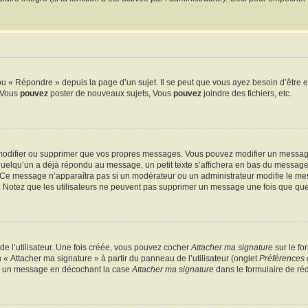
 « Répondre » depuis la page d’un sujet. Il se peut que vous ayez besoin d’être e
: Vous
pouvez
poster de nouveaux sujets, Vous
pouvez
joindre des fichiers, etc.
modifier ou supprimer que vos propres messages. Vous pouvez modifier un message
lqu’un a déjà répondu au message, un petit texte s’affichera en bas du message ind
n. Ce message n’apparaîtra pas si un modérateur ou un administrateur modifie le mes
ive. Notez que les utilisateurs ne peuvent pas supprimer un message une fois que qu
e l’utilisateur. Une fois créée, vous pouvez cocher
Attacher ma signature
sur le fo
 « Attacher ma signature » à partir du panneau de l’utilisateur (onglet
Préférences 
 à un message en décochant la case
Attacher ma signature
dans le formulaire de ré