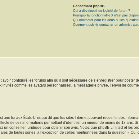
Concernant phpBB
Qui a développé ce logiciel de forum ?
Pourquoi la fonctionnalité X n’est pas dispon
Qui contacter pour les abus ou les questio
Comment puis-je contacter un administrateu
t avoir configuré les forums afin qu’il soit nécessaire de s’enregistrer pour poster
x invités comme les avatars personnalisés, la messagerie privée, l’envoi de courri
t une loi aux États-Unis qui dit que les sites Internet pouvant recueillir des infor
ollecte de ces informations permettant d’identifier un mineur de moins de 13 ans. S
tez un conseiller juridique pour obtenir son avis. Notez que phpBB Limited et les pr
gales de toutes sortes, à l’exception de celles mentionnées dans la question « Qui