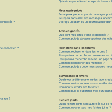
Qu’est-ce que le lien « L’équipe du forum » 
Messagerie privée
Je ne peux pas envoyer de messages privé
Je reçois sans arrêt des messages indésira
 connectés ?
J’ai reçu un spam ou un courriel abusif d’u
Amis et ignorés
Que sont mes listes d’amis et d’ignorés ?
?
Comment puis-je ajouter/supprimer des utilis
Recherche dans les forums
e connecter !?
Comment rechercher dans les forums ?
Pourquoi ma recherche ne renvoie aucun ré
Pourquoi ma recherche renvoie une page bl
Comment rechercher des membres ?
Comment puis-je trouver mes propres mess
Surveillance et favoris
Quelle est la différence entre les favoris et l
Comment mettre en favoris ou surveiller des
Comment surveiller des forums ?
Comment puis-je supprimer mes surveillanc
message ?
Fichiers joints
Quels fichiers joints sont autorisés sur ce f
Comment trouver tous mes fichiers joints ?