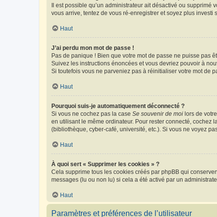
Il est possible qu’un administrateur ait désactivé ou supprimé 
vous arrive, tentez de vous ré-enregistrer et soyez plus investi s
Haut
J’ai perdu mon mot de passe !
Pas de panique ! Bien que votre mot de passe ne puisse pas être
Suivez les instructions énoncées et vous devriez pouvoir à no
Si toutefois vous ne parveniez pas à réinitialiser votre mot de 
Haut
Pourquoi suis-je automatiquement déconnecté ?
Si vous ne cochez pas la case
Se souvenir de moi
lors de votr
en utilisant le même ordinateur. Pour rester connecté, cochez 
(bibliothèque, cyber-café, université, etc.). Si vous ne voyez pa
Haut
À quoi sert « Supprimer les cookies » ?
Cela supprime tous les cookies créés par phpBB qui conservent v
messages (lu ou non lu) si cela a été activé par un administra
Haut
Paramètres et préférences de l’utilisateur