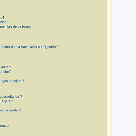
?
s !
bles !
n membre de ce forum !
ateurs de ma liste d’amis ou d’ignorés ?
sultat ?
anche ?!
ages et sujets ?
a surveillance ?
 sujets ?
es de sujets ?
orum ?