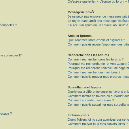
Qu’est-ce que le lien « L’équipe du forum » 
Messagerie privée
Je ne peux pas envoyer de messages privé
Je reçois sans arrêt des messages indésira
 connectés ?
J’ai reçu un spam ou un courriel abusif d’u
Amis et ignorés
Que sont mes listes d’amis et d’ignorés ?
?
Comment puis-je ajouter/supprimer des utilis
Recherche dans les forums
e connecter !?
Comment rechercher dans les forums ?
Pourquoi ma recherche ne renvoie aucun ré
Pourquoi ma recherche renvoie une page bl
Comment rechercher des membres ?
Comment puis-je trouver mes propres mess
Surveillance et favoris
Quelle est la différence entre les favoris et l
Comment mettre en favoris ou surveiller des
Comment surveiller des forums ?
Comment puis-je supprimer mes surveillanc
message ?
Fichiers joints
Quels fichiers joints sont autorisés sur ce f
Comment trouver tous mes fichiers joints ?