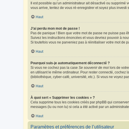
Il est possible qu’un administrateur ait désactivé ou supprimé 
vous arrive, tentez de vous ré-enregistrer et soyez plus investi s
Haut
J’ai perdu mon mot de passe !
Pas de panique ! Bien que votre mot de passe ne puisse pas être
Suivez les instructions énoncées et vous devriez pouvoir à no
Si toutefois vous ne parveniez pas à réinitialiser votre mot de 
Haut
Pourquoi suis-je automatiquement déconnecté ?
Si vous ne cochez pas la case
Se souvenir de moi
lors de votr
en utilisant le même ordinateur. Pour rester connecté, cochez 
(bibliothèque, cyber-café, université, etc.). Si vous ne voyez pa
Haut
À quoi sert « Supprimer les cookies » ?
Cela supprime tous les cookies créés par phpBB qui conservent v
messages (lu ou non lu) si cela a été activé par un administra
Haut
Paramètres et préférences de l’utilisateur