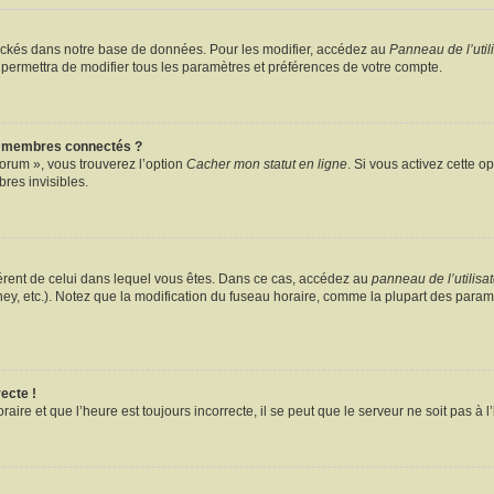
ockés dans notre base de données. Pour les modifier, accédez au
Panneau de l’util
 permettra de modifier tous les paramètres et préférences de votre compte.
s membres connectés ?
forum », vous trouverez l’option
Cacher mon statut en ligne
. Si vous activez cette o
es invisibles.
ifférent de celui dans lequel vous êtes. Dans ce cas, accédez au
panneau de l’utilisa
ney, etc.). Notez que la modification du fuseau horaire, comme la plupart des para
ecte !
aire et que l’heure est toujours incorrecte, il se peut que le serveur ne soit pas à