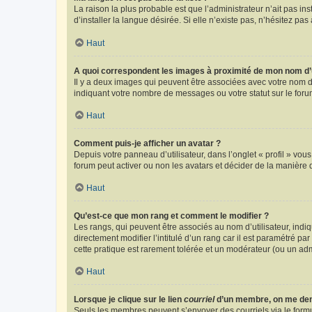
La raison la plus probable est que l’administrateur n’ait pas 
d’installer la langue désirée. Si elle n’existe pas, n’hésitez pa
Haut
A quoi correspondent les images à proximité de mon nom d’u
Il y a deux images qui peuvent être associées avec votre nom d’
indiquant votre nombre de messages ou votre statut sur le fo
Haut
Comment puis-je afficher un avatar ?
Depuis votre panneau d’utilisateur, dans l’onglet « profil » vou
forum peut activer ou non les avatars et décider de la manière d
Haut
Qu’est-ce que mon rang et comment le modifier ?
Les rangs, qui peuvent être associés au nom d’utilisateur, ind
directement modifier l’intitulé d’un rang car il est paramétré p
cette pratique est rarement tolérée et un modérateur (ou un ad
Haut
Lorsque je clique sur le lien
courriel
d’un membre, on me de
Seuls les membres peuvent s’envoyer des courriels via le formulai