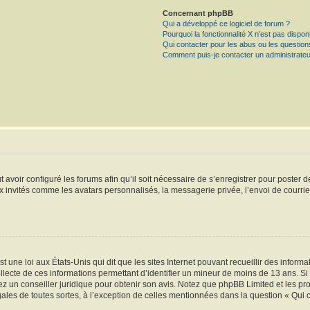
Concernant phpBB
Qui a développé ce logiciel de forum ?
Pourquoi la fonctionnalité X n’est pas dispon
Qui contacter pour les abus ou les questio
Comment puis-je contacter un administrateu
t avoir configuré les forums afin qu’il soit nécessaire de s’enregistrer pour poster
x invités comme les avatars personnalisés, la messagerie privée, l’envoi de courri
t une loi aux États-Unis qui dit que les sites Internet pouvant recueillir des infor
ollecte de ces informations permettant d’identifier un mineur de moins de 13 ans. S
tez un conseiller juridique pour obtenir son avis. Notez que phpBB Limited et les pr
gales de toutes sortes, à l’exception de celles mentionnées dans la question « Qui