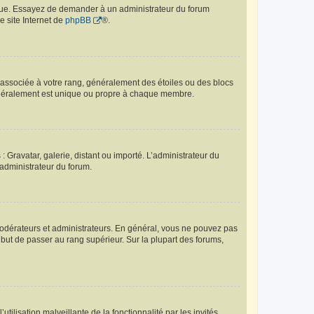
angue. Essayez de demander à un administrateur du forum
e site Internet de
phpBB
®.
e associée à votre rang, généralement des étoiles ou des blocs
généralement est unique ou propre à chaque membre.
: Gravatar, galerie, distant ou importé. L’administrateur du
 administrateur du forum.
modérateurs et administrateurs. En général, vous ne pouvez pas
l but de passer au rang supérieur. Sur la plupart des forums,
tilisation malveillante de la fonctionnalité par les invités.