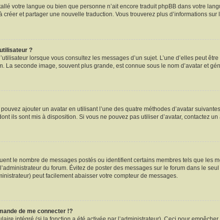
installé votre langue ou bien que personne n’ait encore traduit phpBB dans votre l
s à créer et partager une nouvelle traduction. Vous trouverez plus d’informations sur l
tilisateur ?
utilisateur lorsque vous consultez les messages d’un sujet. L’une d’elles peut êtr
rum. La seconde image, souvent plus grande, est connue sous le nom d’avatar et 
s pouvez ajouter un avatar en utilisant l’une des quatre méthodes d’avatar suivantes 
ont ils sont mis à disposition. Si vous ne pouvez pas utiliser d’avatar, contactez un
iquent le nombre de messages postés ou identifient certains membres tels que les 
ar l’administrateur du forum. Évitez de poster des messages sur le forum dans le seu
ministrateur) peut facilement abaisser votre compteur de messages.
mande de me connecter !?
re intégré (si la fonction a été activée par l’administrateur). Ceci pour empêcher l’u