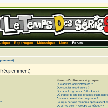
utique
Reportages
Mécanique
Liens
Forum
réquemment)
s fréquemment)
Niveaux d’utilisateurs et groupes
Que sont les administrateurs ?
Que sont les modérateurs ?
Que sont les groupes d’utilisateurs ?
Où trouver la liste des groupes d’utilisateur
Comment devenir chef de groupe ?
 ?!
Pourquoi certains membres apparaissent dan
Qu’est-ce qu’un « Groupe par défaut » ?