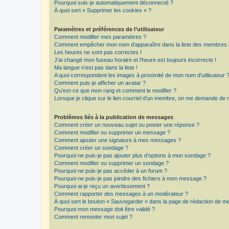
Pourquoi suis-je automatiquement déconnecté ?
À quoi sert « Supprimer les cookies » ?
Paramètres et préférences de l’utilisateur
Comment modifier mes paramètres ?
Comment empêcher mon nom d’apparaître dans la liste des membres
Les heures ne sont pas correctes !
J’ai changé mon fuseau horaire et l’heure est toujours incorrecte !
Ma langue n’est pas dans la liste !
A quoi correspondent les images à proximité de mon nom d’utilisateur 
Comment puis-je afficher un avatar ?
Qu’est-ce que mon rang et comment le modifier ?
Lorsque je clique sur le lien
courriel
d’un membre, on me demande de m
Problèmes liés à la publication de messages
Comment créer un nouveau sujet ou poster une réponse ?
Comment modifier ou supprimer un message ?
Comment ajouter une signature à mes messages ?
Comment créer un sondage ?
Pourquoi ne puis-je pas ajouter plus d’options à mon sondage ?
Comment modifier ou supprimer un sondage ?
Pourquoi ne puis-je pas accéder à un forum ?
Pourquoi ne puis-je pas joindre des fichiers à mon message ?
Pourquoi ai-je reçu un avertissement ?
Comment rapporter des messages à un modérateur ?
À quoi sert le bouton « Sauvegarder » dans la page de rédaction de 
Pourquoi mon message doit être validé ?
Comment remonter mon sujet ?