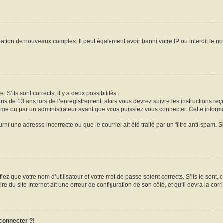
réation de nouveaux comptes. Il peut également avoir banni votre IP ou interdit le no
 S’ils sont corrects, il y a deux possibilités :
ins de 13 ans lors de l’enregistrement, alors vous devrez suivre les instructions r
me ou par un administrateur avant que vous puissiez vous connecter. Cette informat
rni une adresse incorrecte ou que le courriel ait été traité par un filtre anti-spam. S
iez que votre nom d’utilisateur et votre mot de passe soient corrects. S’ils le sont,
e du site Internet ait une erreur de configuration de son côté, et qu’il devra la corri
 connecter ?!