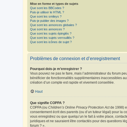
Mise en forme et types de sujets
Que sont les BBCodes ?
Puis-je utiliser le HTML ?
Que sont les smileys ?
Puis-je publier des images ?
Que sont les annonces globales ?
Que sont les annonces ?
Que sont les sujets épinglés ?
Que sont les sujets verrouillés ?
Que sont les icônes de sujet ?
Problèmes de connexion et d’enregistrement
Pourquoi dois-je m’enregistrer ?
Vous pouvez ne pas le faire, mais l’administrateur du forum peu
bénéficier de fonctionnalités supplémentaires inaccessibles au
création d’un compte est rapide et vivement conseillée.
Haut
Que signifie COPPA ?
COPPA (ou
Children’s Online Privacy Protection Act
de 1998) es
consentement écrit des parents (ou d’un tuteur légal) pour la c
vous enregistrez ou que quelqu’un le fait à votre place, contac
juridiques et ne sauraient être contactés pour des questions lé
forum ? ».