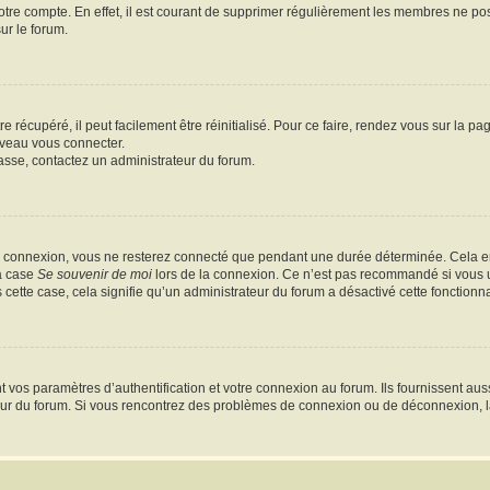
votre compte. En effet, il est courant de supprimer régulièrement les membres ne pos
ur le forum.
 récupéré, il peut facilement être réinitialisé. Pour ce faire, rendez vous sur la p
uveau vous connecter.
passe, contactez un administrateur du forum.
e connexion, vous ne resterez connecté que pendant une durée déterminée. Cela em
la case
Se souvenir de moi
lors de la connexion. Ce n’est pas recommandé si vous u
s cette case, cela signifie qu’un administrateur du forum a désactivé cette fonctionna
os paramètres d’authentification et votre connexion au forum. Ils fournissent aussi
teur du forum. Si vous rencontrez des problèmes de connexion ou de déconnexion, l