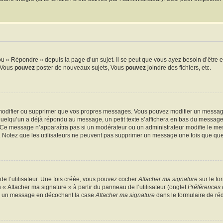
 « Répondre » depuis la page d’un sujet. Il se peut que vous ayez besoin d’être e
: Vous
pouvez
poster de nouveaux sujets, Vous
pouvez
joindre des fichiers, etc.
modifier ou supprimer que vos propres messages. Vous pouvez modifier un message
lqu’un a déjà répondu au message, un petit texte s’affichera en bas du message ind
n. Ce message n’apparaîtra pas si un modérateur ou un administrateur modifie le mes
ive. Notez que les utilisateurs ne peuvent pas supprimer un message une fois que qu
e l’utilisateur. Une fois créée, vous pouvez cocher
Attacher ma signature
sur le fo
 « Attacher ma signature » à partir du panneau de l’utilisateur (onglet
Préférences 
 à un message en décochant la case
Attacher ma signature
dans le formulaire de ré