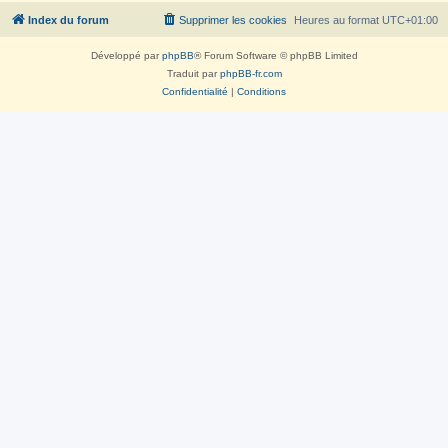
Index du forum
Supprimer les cookies
Heures au format
UTC+01:00
Développé par
phpBB
® Forum Software © phpBB Limited
Traduit par
phpBB-fr.com
Confidentialité
|
Conditions