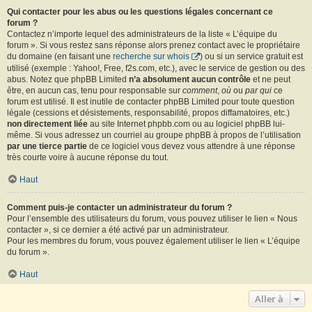
Qui contacter pour les abus ou les questions légales concernant ce
forum ?
Contactez n’importe lequel des administrateurs de la liste « L’équipe du
forum ». Si vous restez sans réponse alors prenez contact avec le propriétaire
du domaine (en faisant une
recherche sur whois
) ou si un service gratuit est
utilisé (exemple : Yahoo!, Free, f2s.com, etc.), avec le service de gestion ou des
abus. Notez que phpBB Limited
n’a absolument aucun contrôle
et ne peut
être, en aucun cas, tenu pour responsable sur
comment
,
où
ou
par qui
ce
forum est utilisé. Il est inutile de contacter phpBB Limited pour toute question
légale (cessions et désistements, responsabilité, propos diffamatoires, etc.)
non directement liée
au site Internet phpbb.com ou au logiciel phpBB lui-
même. Si vous adressez un courriel au groupe phpBB à propos de l’utilisation
par une tierce partie
de ce logiciel vous devez vous attendre à une réponse
très courte voire à aucune réponse du tout.
Haut
Comment puis-je contacter un administrateur du forum ?
Pour l’ensemble des utilisateurs du forum, vous pouvez utiliser le lien « Nous
contacter », si ce dernier a été activé par un administrateur.
Pour les membres du forum, vous pouvez également utiliser le lien « L’équipe
du forum ».
Haut
Aller à